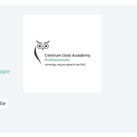
aagse
tie