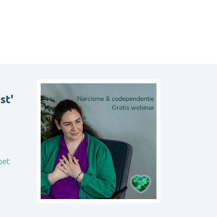
st'
oet