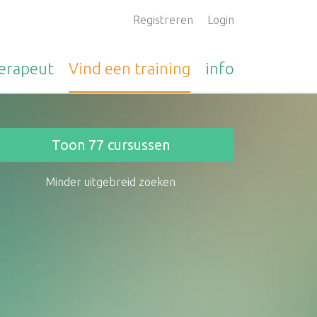
Registreren
Login
erapeut
Vind een
training
info
Toon
77
cursussen
Minder uitgebreid zoeken