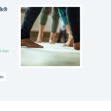
rk®
e kan
len