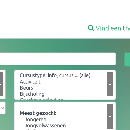
Vind een
th
+
+
+