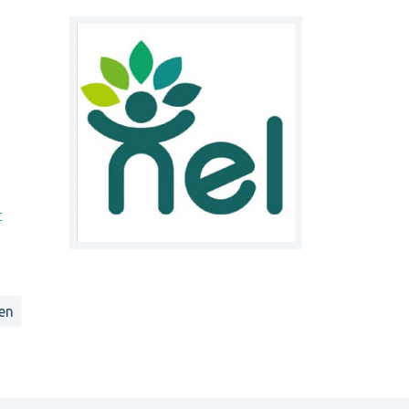
t
len