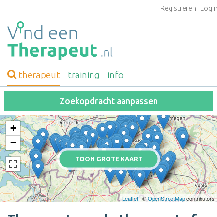
Registreren
Logi
therapeut
training
info
Zoekopdracht aanpassen
+
−
TOON GROTE KAART
Leaflet
| ©
OpenStreetMap
contributors