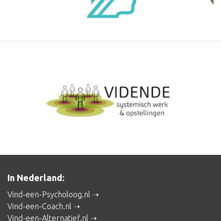
In Nederland:
Vind-een-Psycholoog.nl
Vind-een-Coach.nl
Vind-een-Alternatief.nl