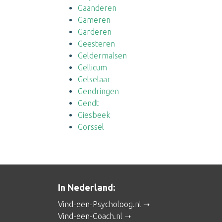
Gaanderen
Gameren
Garderen
Geesteren
Geldermalsen
Gellicum
Gelselaar
Gendringen
Gendt
Giesbeek
Gorssel
In Nederland:
Vind-een-Psycholoog.nl
Vind-een-Coach.nl