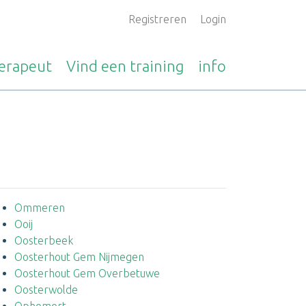
Registreren
Login
erapeut
Vind een
training
info
Ommeren
Ooij
Oosterbeek
Oosterhout Gem Nijmegen
Oosterhout Gem Overbetuwe
Oosterwolde