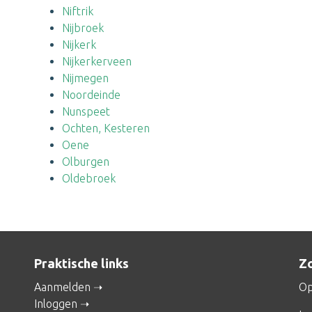
Niftrik
Nijbroek
Nijkerk
Nijkerkerveen
Nijmegen
Noordeinde
Nunspeet
Ochten, Kesteren
Oene
Olburgen
Oldebroek
Praktische links
Zo
Aanmelden
Op
Inloggen