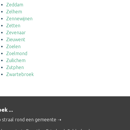
Zeddam
Zelhem
Zennewijnen
Zetten
Zevenaar
Zieuwent
Zoelen
Zoelmond
Zuilichem
Zutphen
Zwartebroek
ek ...
 straal rond een gemeente