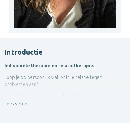
Introductie
Individuele therapie en relatietherapie.
Loop je op persoonlijk vlak of in je relatie tegen
problemen aan?
Als psychosociaal therapeut help ik je in je kracht te komen
van waaruit probleemhantering en meer kwaliteit en
Lees verder
voldoening in het leven binnen je bereik komen. Naast
individuele begeleiding kan je bij mij ook terecht voor
relatietherapie.