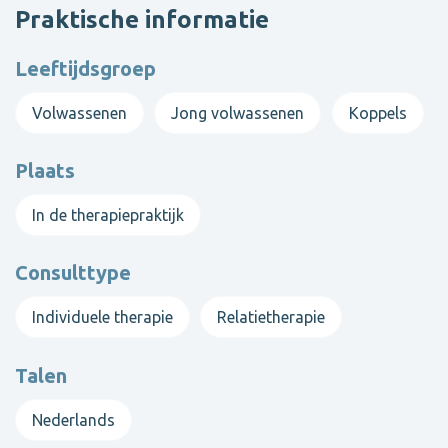
polis).
Praktische informatie
Leeftijdsgroep
Neem contact op met Dorien
Volwassenen
Jong volwassenen
Koppels
Toon alle therapeuten
Plaats
In de therapiepraktijk
Consulttype
Individuele therapie
Relatietherapie
Talen
Nederlands