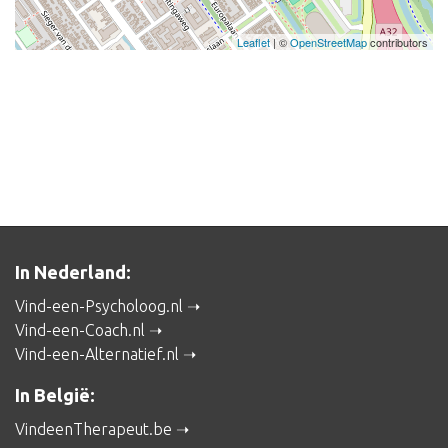
Leaflet
| ©
OpenStreetMap
contributors
In Nederland:
Vind-een-Psycholoog.nl
Vind-een-Coach.nl
Vind-een-Alternatief.nl
In België:
VindeenTherapeut.be