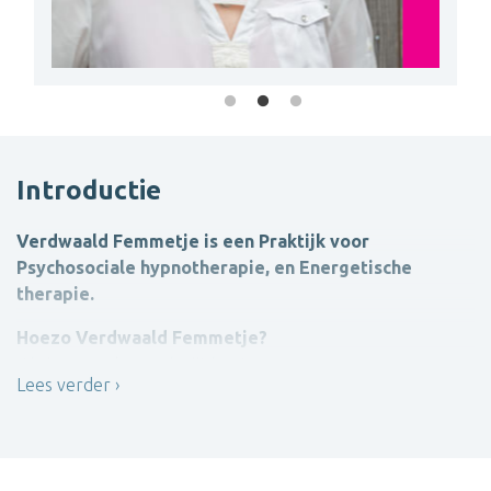
Introductie
Verdwaald Femmetje is een Praktijk voor
Psychosociale hypnotherapie, en Energetische
therapie.
Hoezo Verdwaald Femmetje?
Als je even de weg kwijt bent.
Lees verder
Het leven is een wandeling, zo zie ik het. Soms laten we
ons teveel meenemen op het pad van anderen, of zijn we
door (nare) gebeurtenissen even de weg kwijt. We dwalen