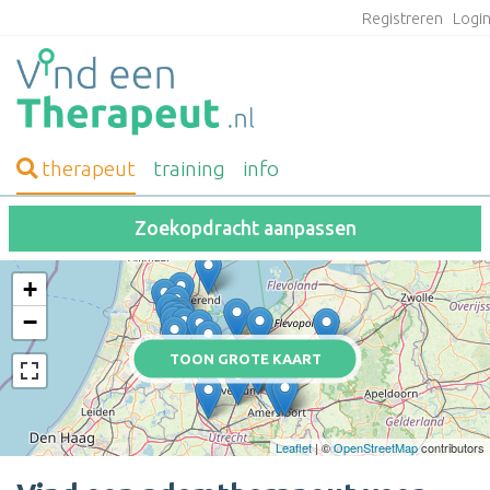
Registreren
Logi
therapeut
training
info
Zoekopdracht aanpassen
+
−
TOON GROTE KAART
Leaflet
| ©
OpenStreetMap
contributors