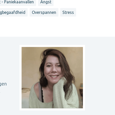
 - Paniekaanvallen
Angst
gbegaafdheid
Overspannen
Stress
ngen
l