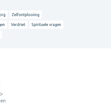
org
Zelfontplooiing
gen
Verdriet
Spirituele vragen
r
o-
 en