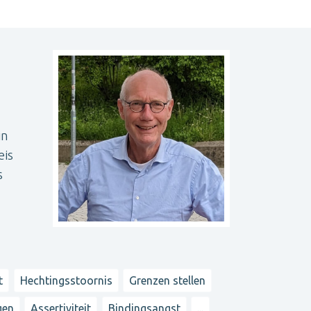
in
eis
s
t
Hechtingsstoornis
Grenzen stellen
gen
Assertiviteit
Bindingsangst
...