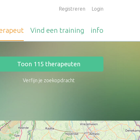
Registreren
Login
erapeut
Vind een
training
info
Toon
115
therapeuten
Verfijn je zoekopdracht