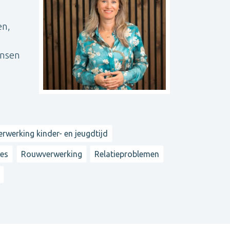
en,
ensen
erwerking kinder- en jeugdtijd
ies
Rouwverwerking
Relatieproblemen