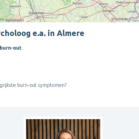
choloog e.a. in Almere
 burn-out
.
Leaflet
| ©
OpenStreetMap
contributors
angrijkste burn-out symptomen?