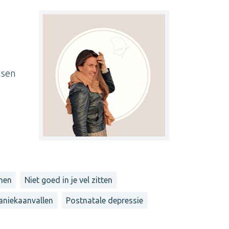
nsen
nen
Niet goed in je vel zitten
aniekaanvallen
Postnatale depressie