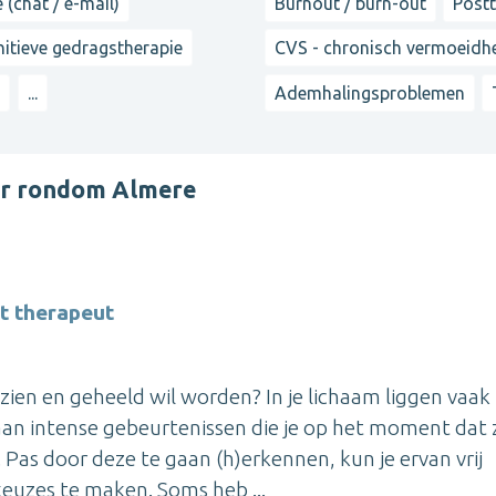
 (chat / e-mail)
Burnout / burn-out
Post
itieve gedragstherapie
CVS - chronisch vermoeid
g
...
Ademhalingsproblemen
er rondom Almere
t therapeut
gezien en geheeld wil worden? In je lichaam liggen vaak
n intense gebeurtenissen die je op het moment dat 
Pas door deze te gaan (h)erkennen, kun je ervan vrij
euzes te maken. Soms heb ...