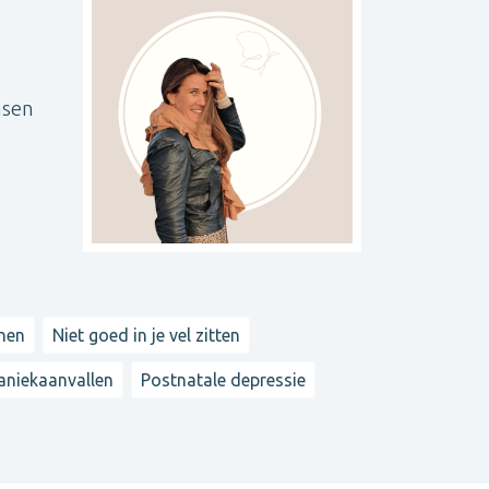
nsen
nen
Niet goed in je vel zitten
aniekaanvallen
Postnatale depressie