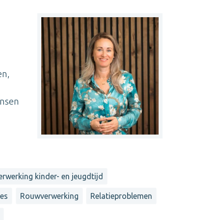
en,
ensen
erwerking kinder- en jeugdtijd
ies
Rouwverwerking
Relatieproblemen