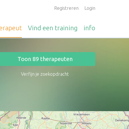
Registreren
Login
erapeut
Vind een
training
info
Toon
89
therapeuten
Verfijn je zoekopdracht