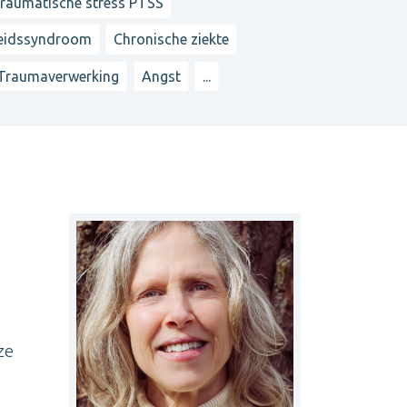
traumatische stress PTSS
heidssyndroom
Chronische ziekte
Traumaverwerking
Angst
...
ze