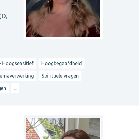
)D,
- Hoogsensitief
Hoogbegaafdheid
umaverwerking
Spirituele vragen
gen
...