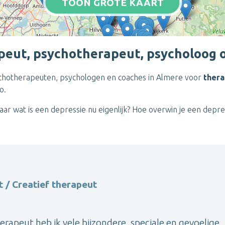
TOON GROTE KAART
apeut, psychotherapeut, psycholoog o
psychotherapeuten, psychologen en coaches in Almere voor
thera
o.
r wat is een depressie nu eigenlijk? Hoe overwin je een depre
 / Creatief therapeut
erapeut heb ik vele bijzondere, speciale en gevoelige