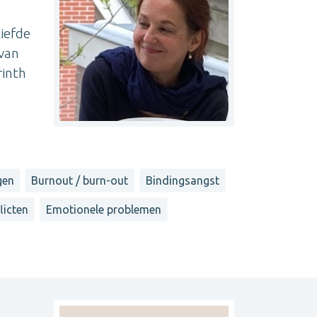
liefde
 van
rinth
gen
Burnout / burn-out
Bindingsangst
licten
Emotionele problemen