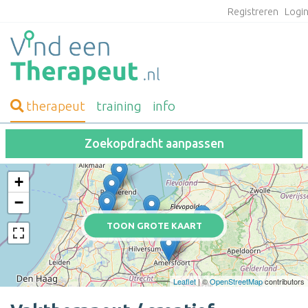
Registreren
Logi
therapeut
training
info
Zoekopdracht aanpassen
+
−
TOON GROTE KAART
Leaflet
| ©
OpenStreetMap
contributors