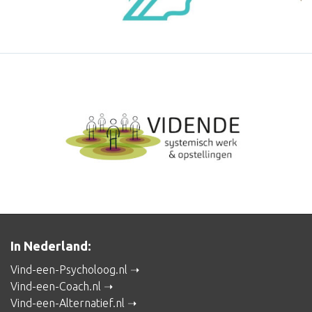
In Nederland:
Vind-een-Psycholoog.nl
Vind-een-Coach.nl
Vind-een-Alternatief.nl