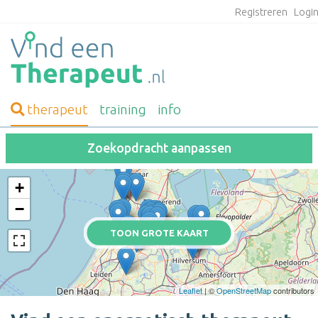
Registreren
Logi
therapeut
training
info
Zoekopdracht aanpassen
+
−
TOON GROTE KAART
Leaflet
| ©
OpenStreetMap
contributors