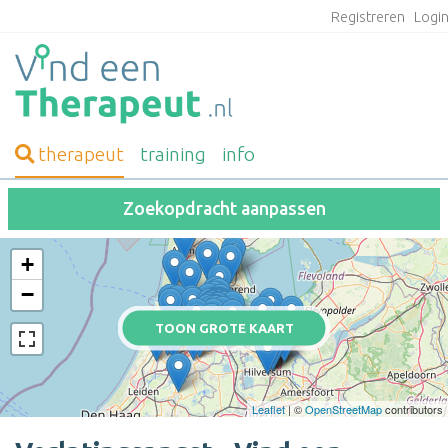
Registreren
Logi
therapeut
training
info
Zoekopdracht aanpassen
+
−
TOON GROTE KAART
Leaflet
| ©
OpenStreetMap
contributors