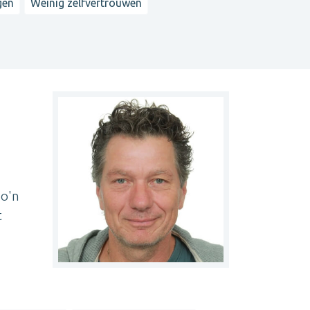
gen
Weinig zelfvertrouwen
zo'n
t