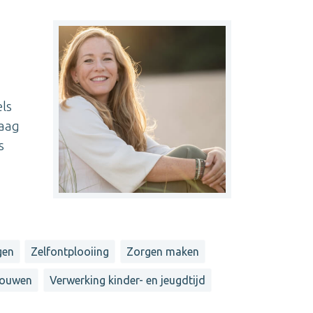
els
raag
s
gen
Zelfontplooiing
Zorgen maken
trouwen
Verwerking kinder- en jeugdtijd