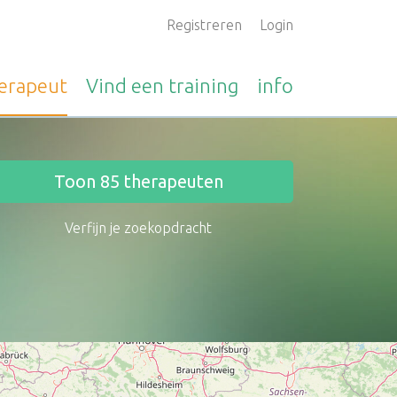
Registreren
Login
erapeut
Vind een
training
info
Toon
85
therapeuten
Verfijn je zoekopdracht