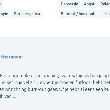
e
Depressie
Angst
Rela
apie
Bio-energetica
Burnout / burn-out
Licha
 therapeut
! Een ongemakkelijke opening, waarschijnlijk ben je op
ker in je vel zit. Je voelt je moe en futloos, hebt he
n of richting burn-out gaat. Of je hebt al eens een bu
 van ...