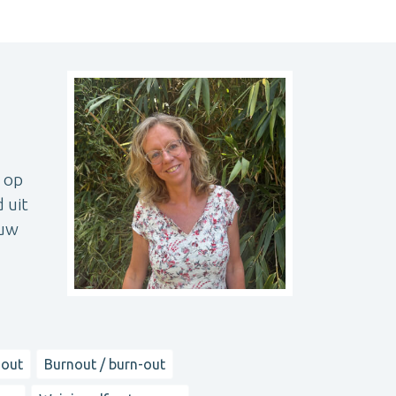
e op
 uit
duw
-out
Burnout / burn-out