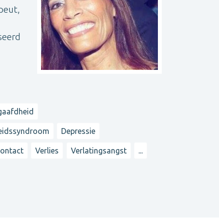
peut,
seerd
aafdheid
heidssyndroom
Depressie
contact
Verlies
Verlatingsangst
...