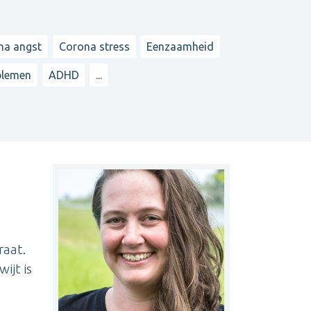
na angst
Corona stress
Eenzaamheid
blemen
ADHD
...
raat.
ijt is