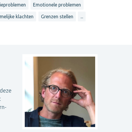
tieproblemen
Emotionele problemen
melijke klachten
Grenzen stellen
...
 deze
t
rn-