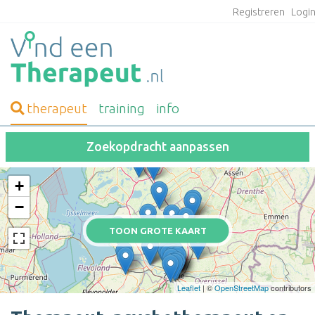
Registreren
Logi
therapeut
training
info
Zoekopdracht aanpassen
+
−
TOON GROTE KAART
Leaflet
| ©
OpenStreetMap
contributors