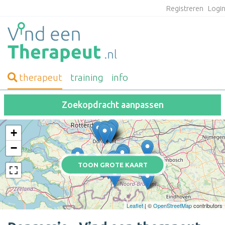
Registreren
Logi
therapeut
training
info
Zoekopdracht aanpassen
+
−
TOON GROTE KAART
Leaflet
| ©
OpenStreetMap
contributors