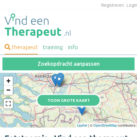
Registreren
Logi
therapeut
training
info
Zoekopdracht aanpassen
+
−
TOON GROTE KAART
Leaflet
| ©
OpenStreetMap
contributors