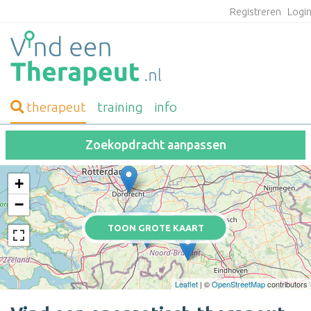
Registreren
Logi
therapeut
training
info
Zoekopdracht aanpassen
+
−
TOON GROTE KAART
Leaflet
| ©
OpenStreetMap
contributors