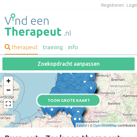
Registreren
Logi
therapeut
training
info
Zoekopdracht aanpassen
+
−
TOON GROTE KAART
Leaflet
| ©
OpenStreetMap
contributors