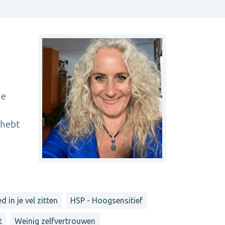
de
 hebt
d in je vel zitten
HSP - Hoogsensitief
t
Weinig zelfvertrouwen