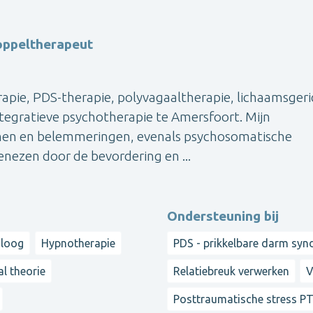
oppeltherapeut
rapie, PDS-therapie, polyvagaaltherapie, lichaamsger
ntegratieve psychotherapie te Amersfoort. Mijn
emen en belemmeringen, evenals psychosomatische
enezen door de bevordering en ...
Ondersteuning bij
oloog
Hypnotherapie
PDS - prikkelbare darm sy
l theorie
Relatiebreuk verwerken
V
Posttraumatische stress P