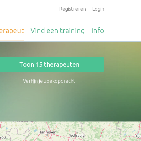
Registreren
Login
erapeut
Vind een
training
info
Toon
15
therapeuten
Verfijn je zoekopdracht