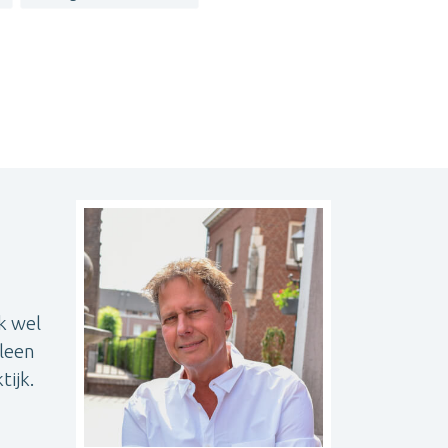
k wel
leen
tijk.