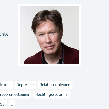
ichte
ndroom
Depressie
Relatieproblemen
reet- en eetbuien
Hechtingsstoornis
TSS
...