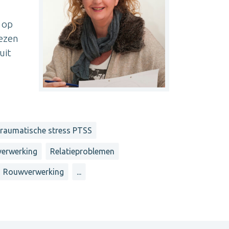
 op
lezen
uit
traumatische stress PTSS
erwerking
Relatieproblemen
Rouwverwerking
...