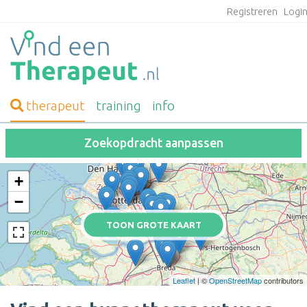
Registreren
Logi
therapeut
training
info
Zoekopdracht aanpassen
+
−
TOON GROTE KAART
Leaflet
| ©
OpenStreetMap
contributors