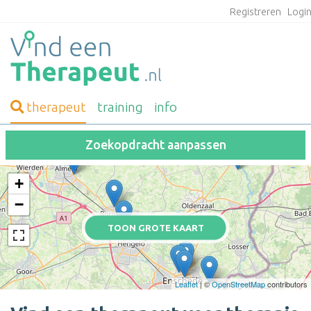
Registreren
Logi
therapeut
training
info
Zoekopdracht aanpassen
+
−
TOON GROTE KAART
Leaflet
| ©
OpenStreetMap
contributors