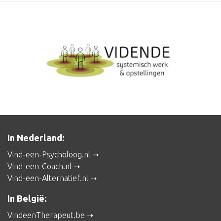
In Nederland:
Vind-een-Psycholoog.nl
Vind-een-Coach.nl
Vind-een-Alternatief.nl
In België:
VindeenTherapeut.be