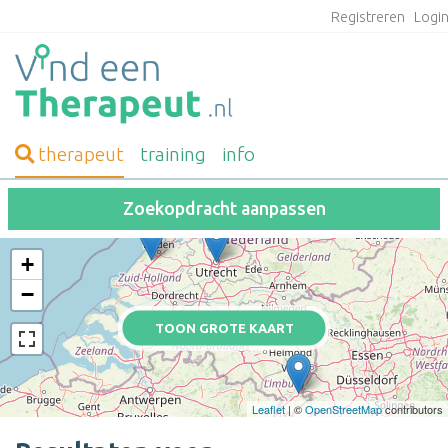
Registreren
Logi
therapeut
training
info
Zoekopdracht aanpassen
+
−
TOON GROTE KAART
Leaflet
| ©
OpenStreetMap
contributors