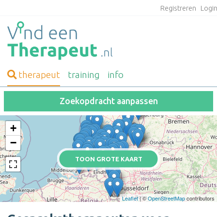
Registreren
Logi
therapeut
training
info
Zoekopdracht aanpassen
+
−
TOON GROTE KAART
Leaflet
| ©
OpenStreetMap
contributors