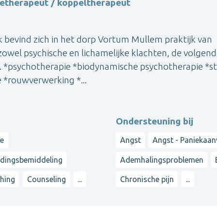
ietherapeut / koppeltherapeut
 bevind zich in het dorp Vortum Mullem praktijk van
j zowel psychische en lichamelijke klachten, de volgen
k. *psychotherapie *biodynamische psychotherapie *st
e *rouwverwerking *...
Ondersteuning bij
ie
Angst
Angst - Paniekaan
idingsbemiddeling
Ademhalingsproblemen
hing
Counseling
...
Chronische pijn
...