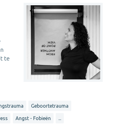
e
en
t te
ingstrauma
Geboortetrauma
ress
Angst - Fobieën
...