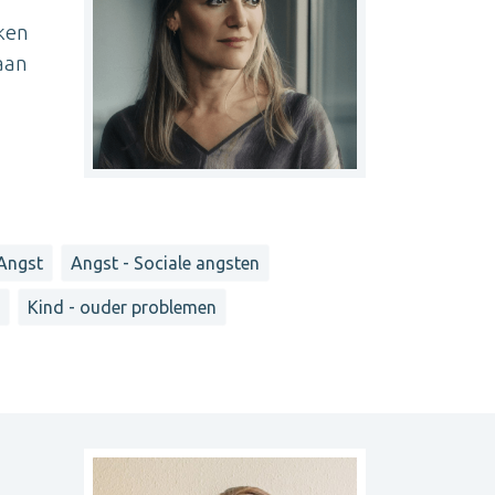
ken
aan
Angst
Angst - Sociale angsten
d
Kind - ouder problemen