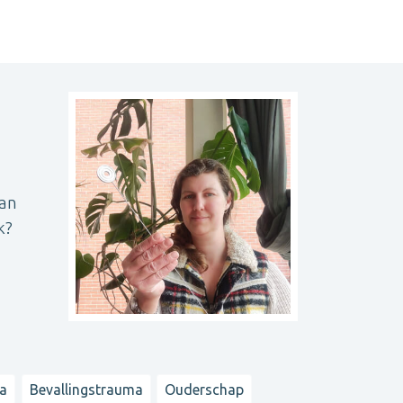
kan
k?
a
Bevallingstrauma
Ouderschap