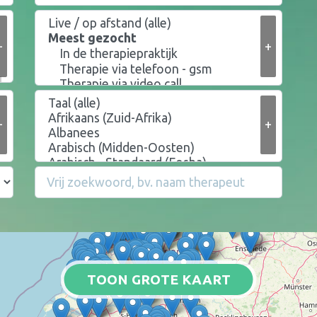
+
+
+
+
TOON GROTE KAART