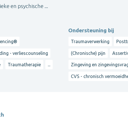
eke en psychische ...
Ondersteuning bij
iencing®
Traumaverwerking
Postt
ing - verliescounseling
(Chronische) pijn
Assertiv
e
Traumatherapie
...
Zingeving en zingevingsvra
CVS - chronisch vermoeid
ch