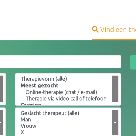
Vind een
th
+
+
+
+