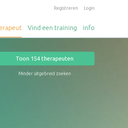
Registreren
Login
erapeut
Vind een
training
info
Toon
154
therapeuten
Minder uitgebreid zoeken