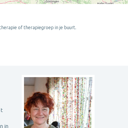
therapie of therapiegroep in je buurt.
Leaflet
| ©
OpenStreetMap
contributors
ht
n in