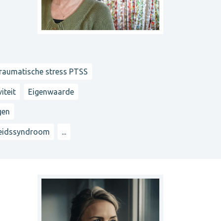
raumatische stress PTSS
iteit
Eigenwaarde
gen
heidssyndroom
...