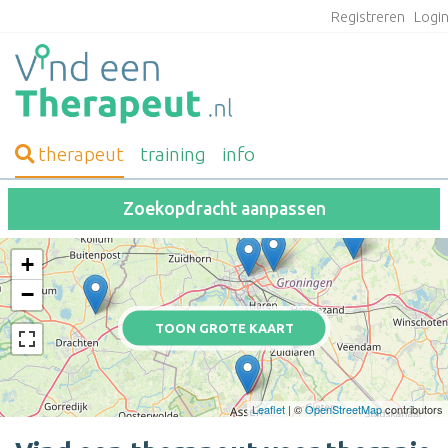
Registreren
Logi
therapeut
training
info
Zoekopdracht aanpassen
+
−
TOON GROTE KAART
Leaflet
| ©
OpenStreetMap
contributors