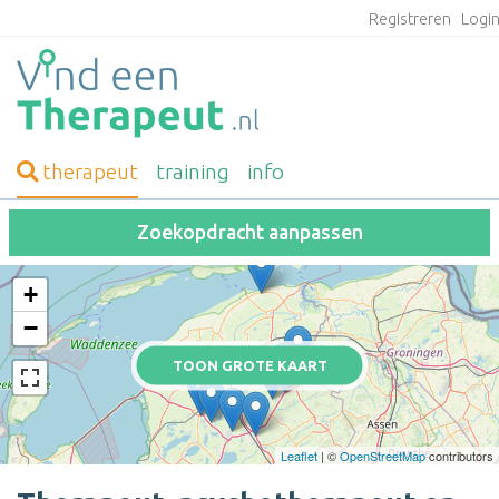
Registreren
Logi
therapeut
training
info
Zoekopdracht aanpassen
+
−
TOON GROTE KAART
Leaflet
| ©
OpenStreetMap
contributors