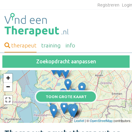
Registreren
Logi
therapeut
training
info
Zoekopdracht aanpassen
+
−
TOON GROTE KAART
Leaflet
| ©
OpenStreetMap
contributors