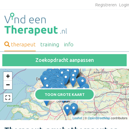
Registreren
Logi
therapeut
training
info
Zoekopdracht aanpassen
+
−
TOON GROTE KAART
Leaflet
| ©
OpenStreetMap
contributors