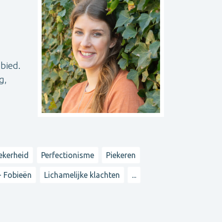
bied.
g,
ekerheid
Perfectionisme
Piekeren
- Fobieën
Lichamelijke klachten
...