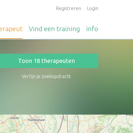
Registreren
Login
erapeut
Vind een
training
info
Toon
18
therapeuten
Verfijn je zoekopdracht