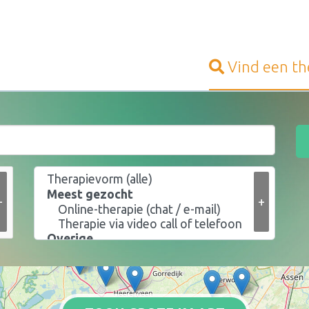
Vind een
th
+
+