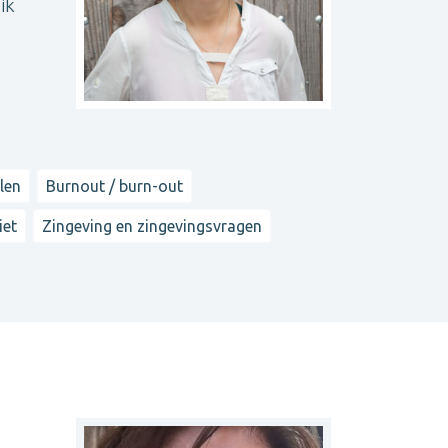
ik
len
Burnout / burn-out
iet
Zingeving en zingevingsvragen