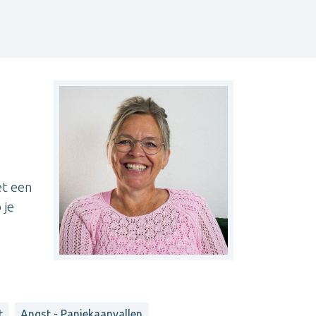
et een
 je
t
Angst - Paniekaanvallen