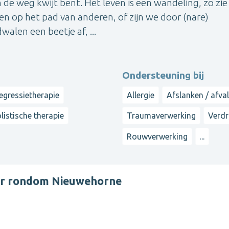
e weg kwijt bent. Het leven is een wandeling, zo zie 
 op het pad van anderen, of zijn we door (nare)
alen een beetje af, ...
Ondersteuning bij
egressietherapie
Allergie
Afslanken / afval
listische therapie
Traumaverwerking
Verdr
Rouwverwerking
...
er rondom Nieuwehorne