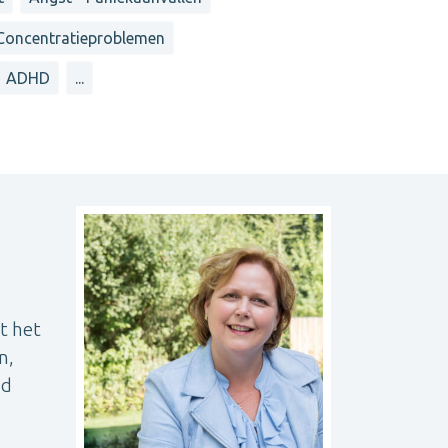
Concentratieproblemen
ADHD
...
t het
n,
ad