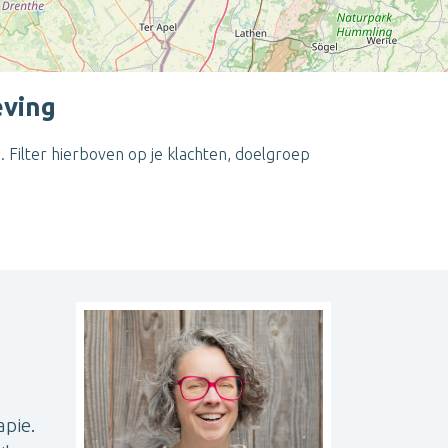
eving
Filter hierboven op je klachten, doelgroep
Leaflet
| ©
OpenStreetMap
contributors
apie.