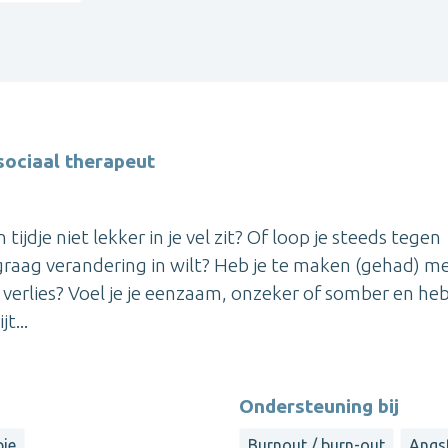
ociaal therapeut
ijdje niet lekker in je vel zit? Of loop je steeds tegen
 graag verandering in wilt? Heb je te maken (gehad) m
 verlies? Voel je je eenzaam, onzeker of somber en heb
t...
Ondersteuning bij
pie
Burnout / burn-out
Angs