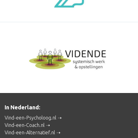
In Nederland:
Vind-een-Psycholoog.nl
Vind-een-Coach.nl
Vind-een-Alternatief.nl