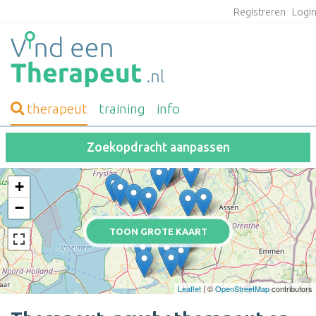
Registreren
Logi
therapeut
training
info
Zoekopdracht aanpassen
+
−
TOON GROTE KAART
Leaflet
| ©
OpenStreetMap
contributors