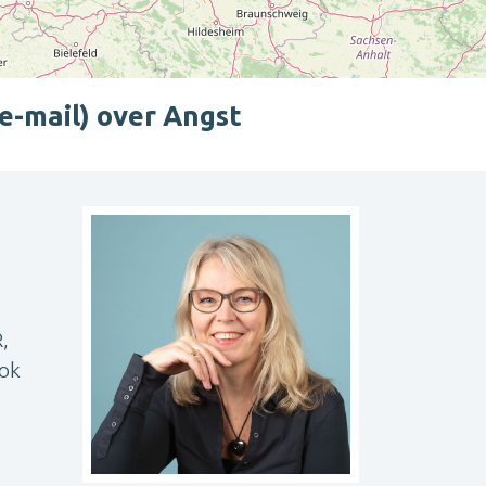
 e-mail) over Angst
Leaflet
| ©
OpenStreetMap
contributors
,
ook