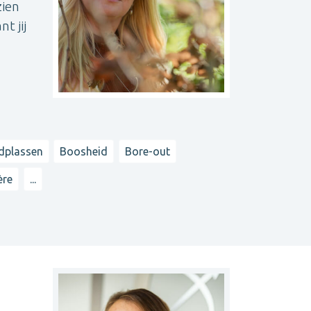
zien
t jij
dplassen
Boosheid
Bore-out
ère
...