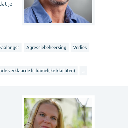
dat je
Faalangst
Agressiebeheersing
Verlies
e verklaarde lichamelijke klachten)
...