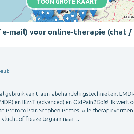
TOON GROTE KAART
e-mail) voor online-therapie (chat /
eut
ral gebruik van traumabehandelingstechnieken. EMDR
 EMDR) en IEMT (advanced) en OldPain2Go®. Ik werk 
re Protocol van Stephen Porges. Alle therapievormen
lucht of freeze te gaan naar ...