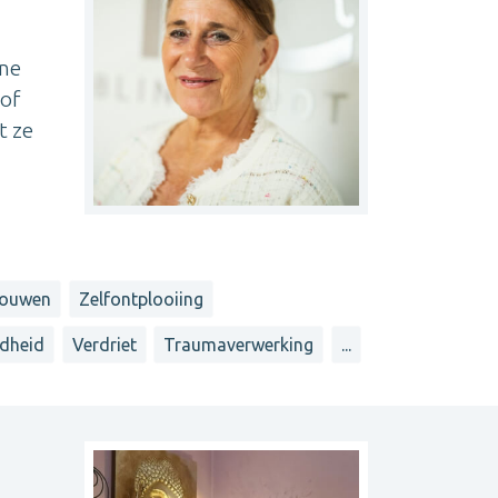
ine
 of
t ze
trouwen
Zelfontplooiing
dheid
Verdriet
Traumaverwerking
...