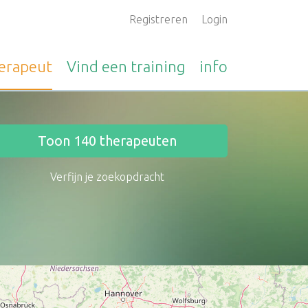
Registreren
Login
erapeut
Vind een
training
info
Toon
140
therapeuten
Verfijn je zoekopdracht