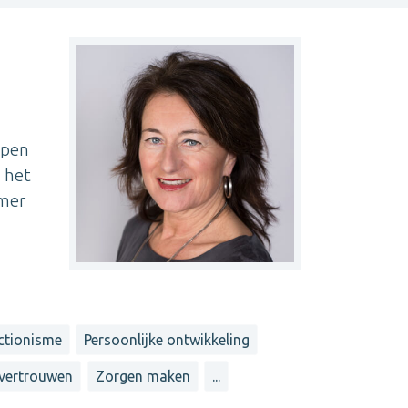
open
n het
omer
ctionisme
Persoonlijke ontwikkeling
fvertrouwen
Zorgen maken
...