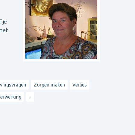
 je
 met
evingsvragen
Zorgen maken
Verlies
erwerking
...