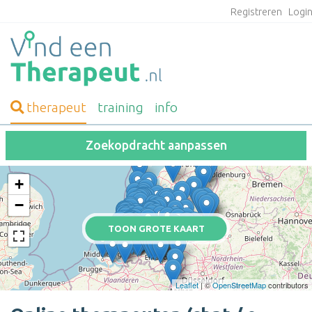
Registreren
Logi
therapeut
training
info
Zoekopdracht aanpassen
+
−
TOON GROTE KAART
Leaflet
| ©
OpenStreetMap
contributors