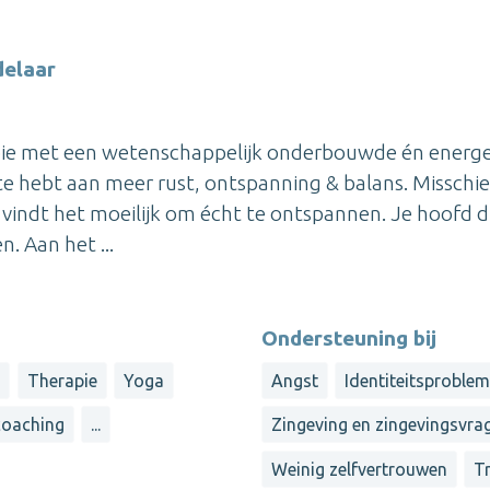
delaar
apie met een wetenschappelijk onderbouwde én energe
te hebt aan meer rust, ontspanning & balans. Misschi
n vindt het moeilijk om écht te ontspannen. Je hoofd d
. Aan het ...
Ondersteuning bij
e
Therapie
Yoga
Angst
Identiteitsproble
coaching
...
Zingeving en zingevingsvra
Weinig zelfvertrouwen
T