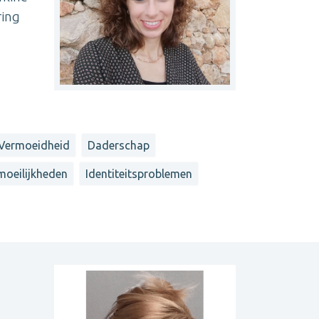
ring
Vermoeidheid
Daderschap
 moeilijkheden
Identiteitsproblemen