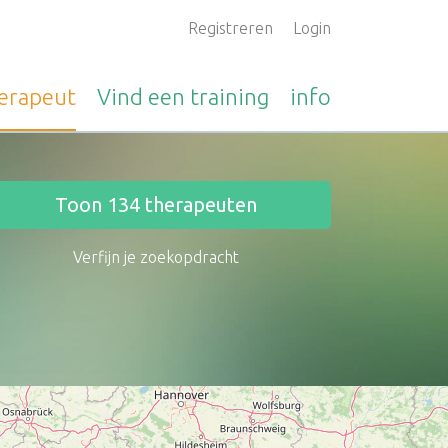
Registreren
Login
erapeut
Vind een
training
info
Toon
134
therapeuten
Verfijn je zoekopdracht