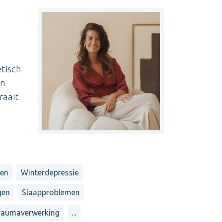
tisch
en
raait
men
Winterdepressie
gen
Slaapproblemen
raumaverwerking
...