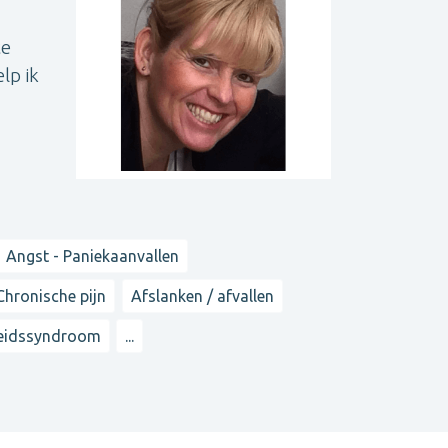
te
lp ik
Angst - Paniekaanvallen
Chronische pijn
Afslanken / afvallen
heidssyndroom
...