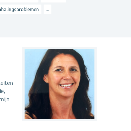
halingsproblemen
...
teiten
ie,
mijn