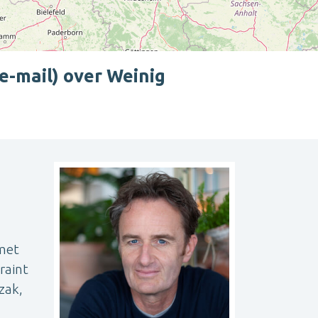
 e-mail) over Weinig
Leaflet
| ©
OpenStreetMap
contributors
 met
raint
rzak,