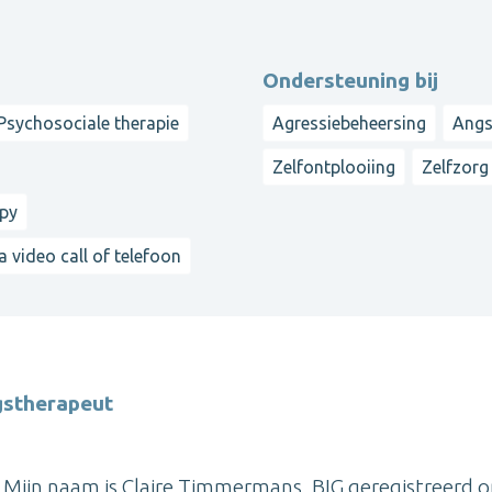
Ondersteuning bij
Psychosociale therapie
Agressiebeheersing
Angs
Zelfontplooiing
Zelfzorg
apy
a video call of telefoon
gstherapeut
Mijn naam is Claire Timmermans, BIG geregistreerd o