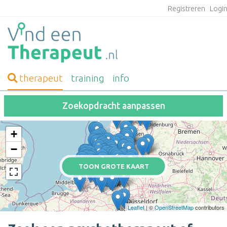
Registreren
Logi
therapeut
training
info
Zoekopdracht aanpassen
+
−
TOON GROTE KAART
Leaflet
| ©
OpenStreetMap
contributors