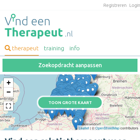
Registreren
Logi
therapeut
training
info
Zoekopdracht aanpassen
+
−
TOON GROTE KAART
Leaflet
| ©
OpenStreetMap
contributors