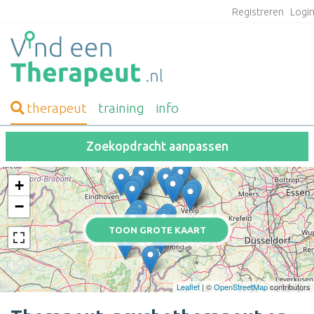
Registreren
Logi
therapeut
training
info
Zoekopdracht aanpassen
+
−
TOON GROTE KAART
Leaflet
| ©
OpenStreetMap
contributors