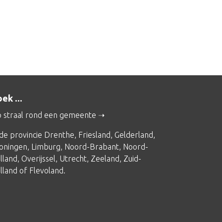
ek ...
 straal rond een gemeente
 de provincie
Drenthe
,
Friesland
,
Gelderland
,
oningen
,
Limburg
,
Noord-Brabant
,
Noord-
lland
,
Overijssel
,
Utrecht
,
Zeeland
,
Zuid-
lland
of
Flevoland
.