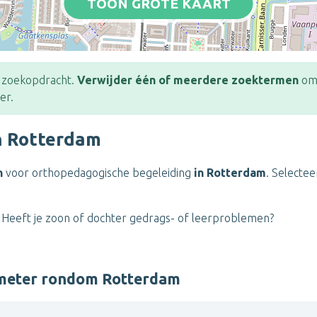
TOON GROTE KAART
e zoekopdracht.
Verwijder één of meerdere zoektermen
om 
er.
n Rotterdam
n
voor orthopedagogische begeleiding
in Rotterdam
. Selectee
d? Heeft je zoon of dochter gedrags- of leerproblemen?
ometer rondom Rotterdam