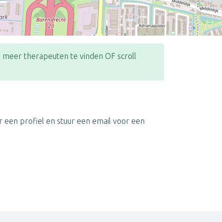
meer therapeuten te vinden OF scroll
Leaflet
| ©
OpenStreetMap
contributors
r een profiel en stuur een email voor een