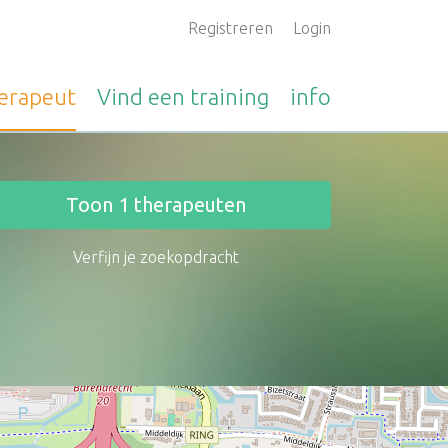
Registreren
Login
erapeut
Vind een
training
info
Toon
1
therapeuten
Verfijn je zoekopdracht