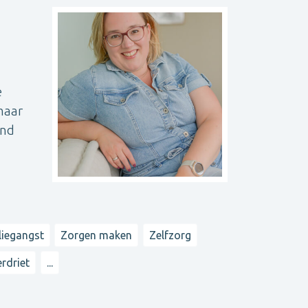
e
maar
end
liegangst
Zorgen maken
Zelfzorg
rdriet
...