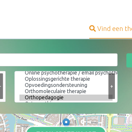
Vind een
th
+
+