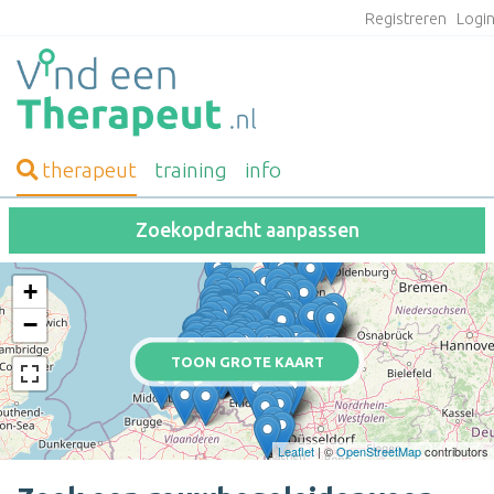
Registreren
Logi
therapeut
training
info
Zoekopdracht aanpassen
+
−
TOON GROTE KAART
Leaflet
| ©
OpenStreetMap
contributors