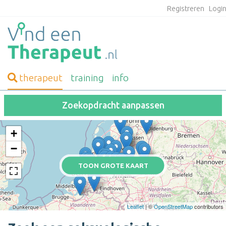
Registreren
Logi
therapeut
training
info
Zoekopdracht aanpassen
+
−
TOON GROTE KAART
Leaflet
| ©
OpenStreetMap
contributors