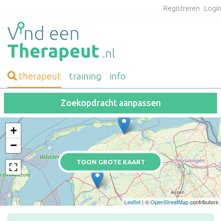
Registreren
Logi
therapeut
training
info
Zoekopdracht aanpassen
+
−
TOON GROTE KAART
Leaflet
| ©
OpenStreetMap
contributors