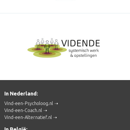
In Nederland:
Vind-een-Psycholoog.nl
Vind-een-Coach.nl
Vind-een-Alternatief.nl
In België: