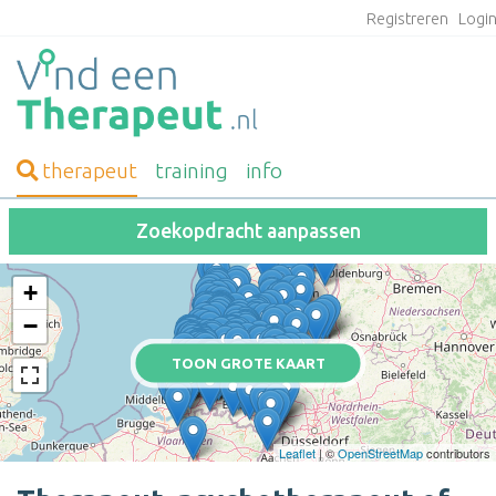
Registreren
Logi
therapeut
training
info
Zoekopdracht aanpassen
+
−
TOON GROTE KAART
Leaflet
| ©
OpenStreetMap
contributors