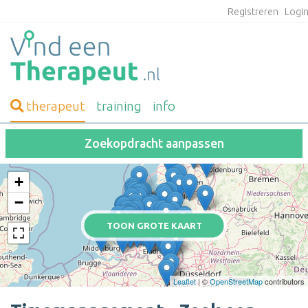
Registreren
Logi
therapeut
training
info
Zoekopdracht aanpassen
+
−
TOON GROTE KAART
Leaflet
| ©
OpenStreetMap
contributors