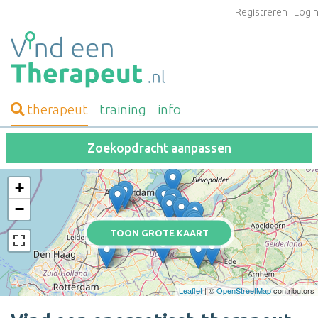
Registreren
Logi
therapeut
training
info
Zoekopdracht aanpassen
+
−
TOON GROTE KAART
Leaflet
| ©
OpenStreetMap
contributors