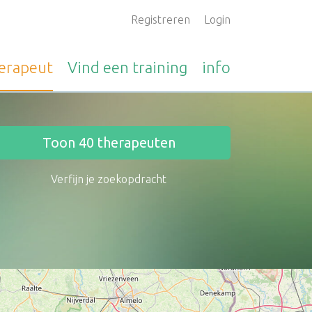
Registreren
Login
erapeut
Vind een
training
info
Toon
40
therapeuten
Verfijn je zoekopdracht