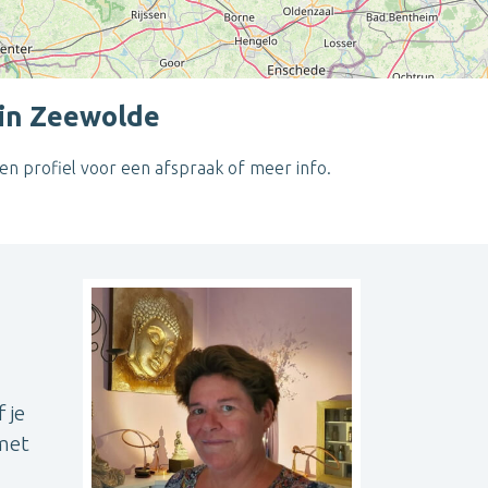
 in Zeewolde
een profiel voor een afspraak of meer info.
Leaflet
| ©
OpenStreetMap
contributors
 je
 met