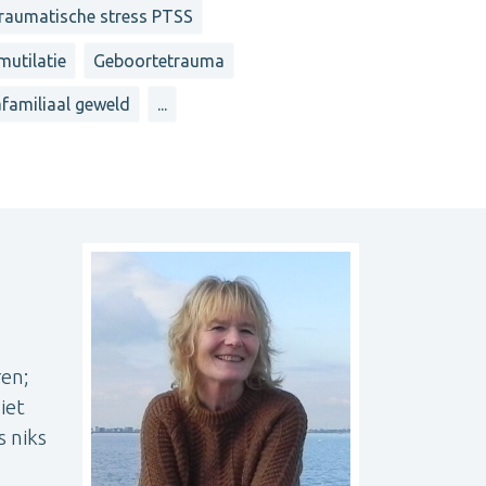
raumatische stress PTSS
utilatie
Geboortetrauma
afamiliaal geweld
...
ren;
iet
s niks