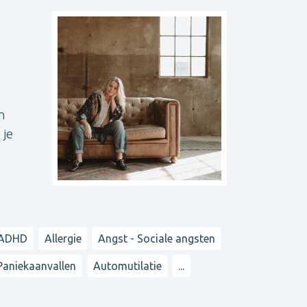
n
 je
ADHD
Allergie
Angst - Sociale angsten
Paniekaanvallen
Automutilatie
...