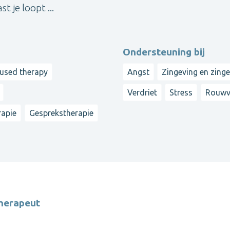
t je loopt ...
Ondersteuning bij
cused therapy
Angst
Zingeving en zing
Verdriet
Stress
Rouwv
apie
Gesprekstherapie
herapeut