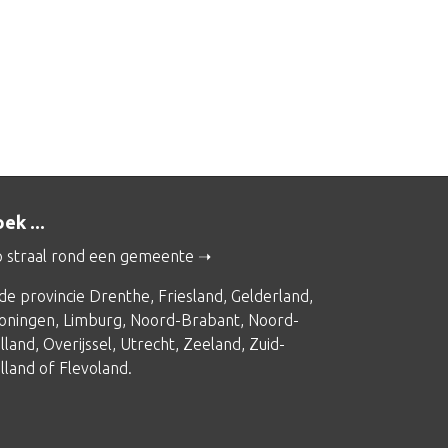
ek ...
 straal rond een gemeente
 de provincie
Drenthe
,
Friesland
,
Gelderland
,
oningen
,
Limburg
,
Noord-Brabant
,
Noord-
lland
,
Overijssel
,
Utrecht
,
Zeeland
,
Zuid-
lland
of
Flevoland
.