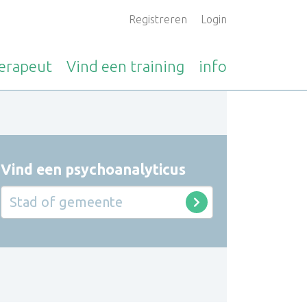
Registreren
Login
erapeut
Vind een
training
info
Vind een psychoanalyticus