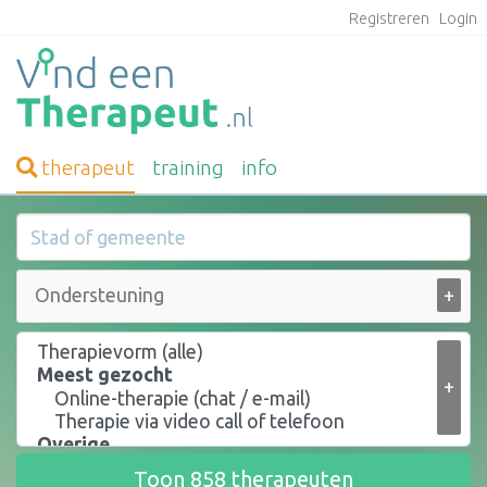
Registreren
Login
therapeut
training
info
+
+
Toon
858
therapeuten